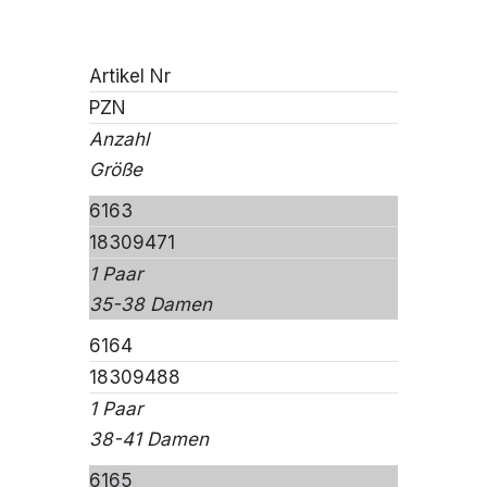
Artikel Nr
PZN
Anzahl
Größe
6163
18309471
1 Paar
35-38 Damen
6164
18309488
1 Paar
38-41 Damen
6165