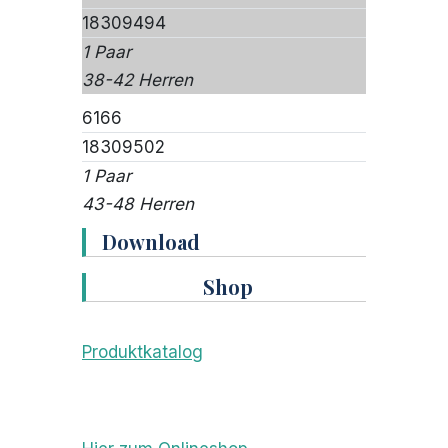
18309494
1 Paar
38-42 Herren
6166
18309502
1 Paar
43-48 Herren
Download
Shop
Produktkatalog