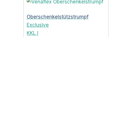
Oberschenkelstützstrumpf
Exclusive
KKL I
Beige
Diabetiker Socken
mit Fußsohlenmassage
Schwarz