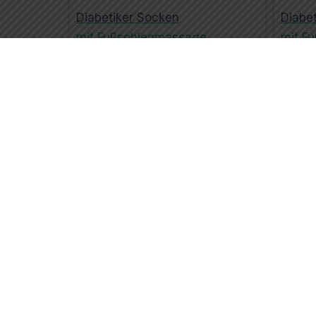
Diabetiker Socken
Diabe
mit Fußsohlenmassage
mit F
Jeans
Beige
Stützwadenstrumpf
Cotton
Diabe
KKL I
Beige
Schwarz, Hautfarben, Blau