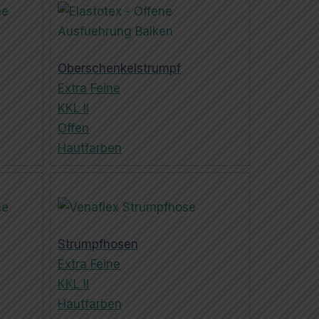
Oberschenkelstrumpf
Extra Feine
KKL II
Offen
Hautfarben
Strumpfhosen
Extra Feine
KKL II
Hautfarben