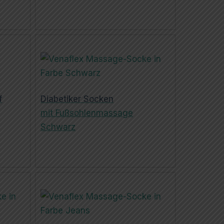
f
Diabetiker Socken
mit Fußsohlenmassage
Schwarz