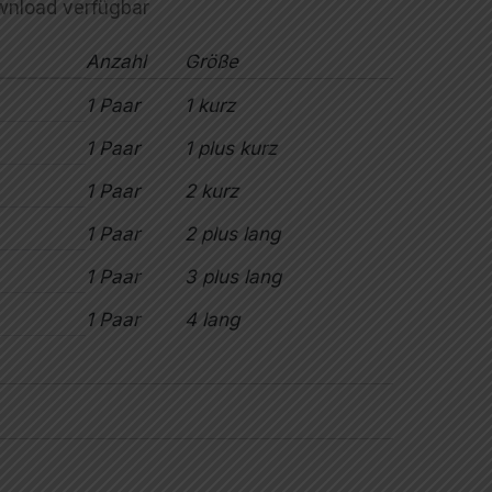
wnload verfügbar
Anzahl
Größe
1 Paar
1 kurz
1 Paar
1 plus kurz
1 Paar
2 kurz
1 Paar
2 plus lang
1 Paar
3 plus lang
1 Paar
4 lang