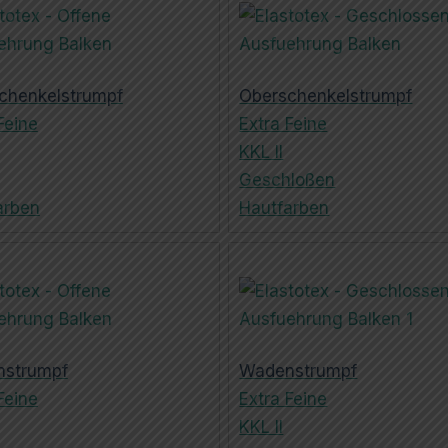
chenkelstrumpf
Oberschenkelstrumpf
Feine
Extra Feine
KKL II
Geschloßen
arben
Hautfarben
strumpf
Wadenstrumpf
Feine
Extra Feine
KKL II