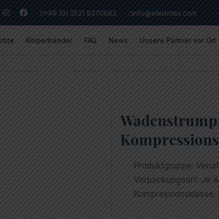
+49 (0) 3521 8370883
info@elastotex.com
chte
Körperbänder
FAQ
News
Unsere Partner vor Ort
Wadenstrumpf 
Kompressionsk
Produktgruppe:
Venaf
Verpackungsart:
Je A
Kompressionsklasse:
I