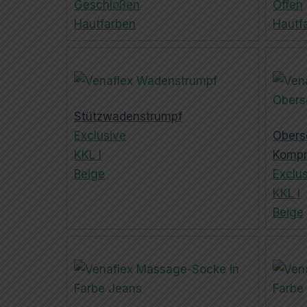
Geschloßen
Offen
Hautfarben
Hautf
Stützwadenstrumpf
Exclusive
Obers
KKL I
Kompr
Beige
Exclu
KKL I
Beige