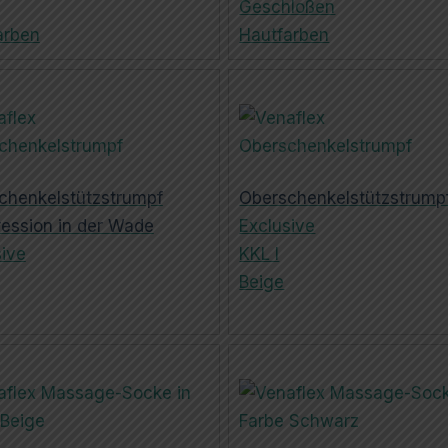
Geschloßen
arben
Hautfarben
chenkelstützstrumpf
Oberschenkelstützstrump
ession in der Wade
Exclusive
sive
KKL I
Beige