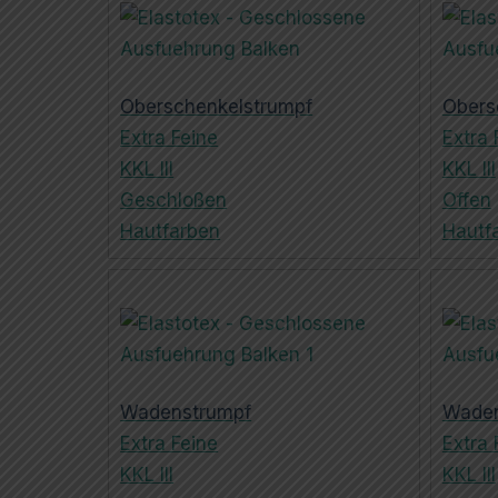
Oberschenkelstrumpf
Obers
Extra Feine
Extra 
KKL III
KKL III
Geschloßen
Offen
Hautfarben
Hautf
Wadenstrumpf
Waden
Extra Feine
Extra 
KKL III
KKL III