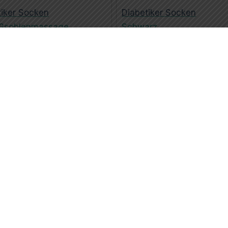
tiker Socken
Diabetiker Socken
ußsohlenmassage
Schwarz
tiker Socken