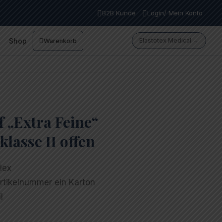
B2B Kunde
Login/ Mein Konto
Shop
Elastotex Medical →
Warenkorb
„Extra Feine“
lasse II offen
lex
rtikelnummer ein Karton
I