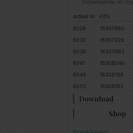
Größentabelle: Im Do
Artikel Nr
PZN
6028
18307880
6032
18307928
6036
18307963
6041
18308046
6049
18308158
6053
18308193
Download
Shop
Produktkatalog