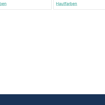
rben
Hautfarben