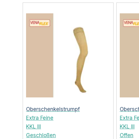
Oberschenkelstrumpf
Obersc
Extra Feine
Extra F
KKL III
KKL III
Geschloßen
Offen