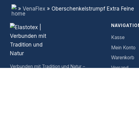
»
VenaFlex
»
Oberschenkelstrumpf Extra Feine
NAVIGATIO
Kasse
Mein Konto
Warenkorb
Verbunden mit Tradition und Natur –
Versand
Hochwertige Körperbänder für Pferde und
Widerrufsbe
Kleintiere.
Zahlungsarte
Richtlinie fü
Rückgaben