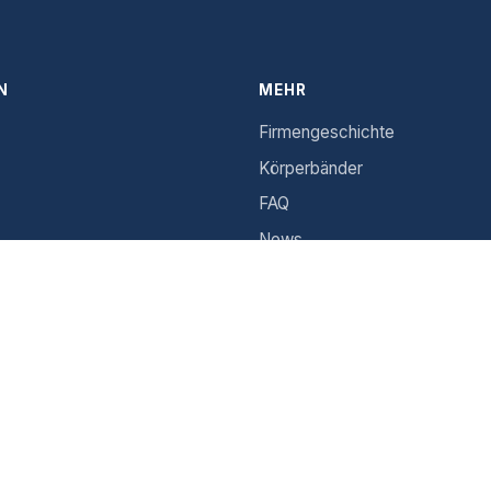
N
MEHR
Firmengeschichte
Körperbänder
FAQ
News
lehrung
Unsere Partner vor Ort
n
Shop
r Rückerstattungen und
Warenkorb