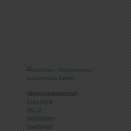
Oberschenkelstrumpf
Extra Feine
KKL III
Geschloßen
Hautfarben