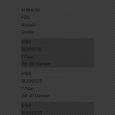
Artikel Nr
PZN
Anzahl
Größe
6167
18309519
1 Paar
35-38 Damen
6168
18309525
1 Paar
38-41 Damen
6169
18309531