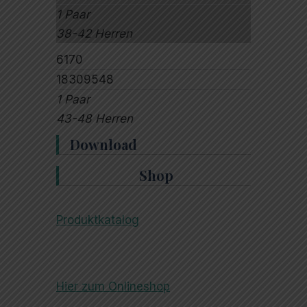
1 Paar
38-42 Herren
6170
18309548
1 Paar
43-48 Herren
Download
Shop
Produktkatalog
Hier zum Onlineshop